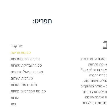
תפריט:
צור קשר
מכונות פריטה
ספירה ומיון מטבעות
 תשלום הוקמה בשנת
לוגי ומתן פתרונות
ספירה ובדיקת שטרות
י, בין חברת "משקט"
מערכות ניהול מזומנים
 משרדי החברה
מערכות תשלום
גולה בפתח תקווה,
מכונות ממוחשבות
ה 12-8 עובדים – כתלות בפרויקטים
מכונות ממכר אוטומטיות
מובילה בארץ בתחום
ק של מערכות תשלום
אודות
הינה חברה בלעדית
בית