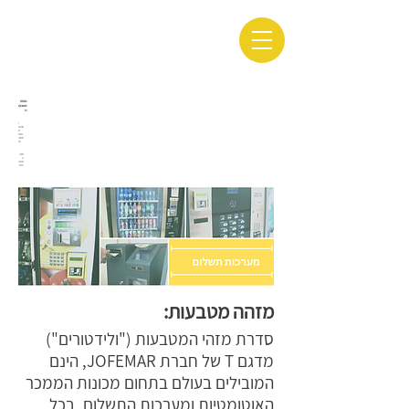
מזהה
מטבעו
ת
/
מכונו
ת
ממו
חשב
ות
מזה
ה
מטב
עות
מזהה מטבעות:
סדרת מזהי המטבעות ("ולידטורים")
מדגם T של חברת JOFEMAR, הינם
המובילים בעולם בתחום מכונות הממכר
האוטומטיות ומערכות התשלום, בכל